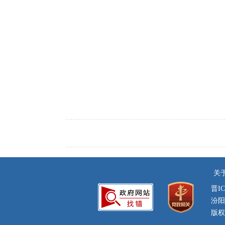
关
晋IC
汾阳
版权