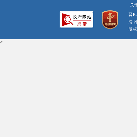
关
晋IC
汾阳
版权
>