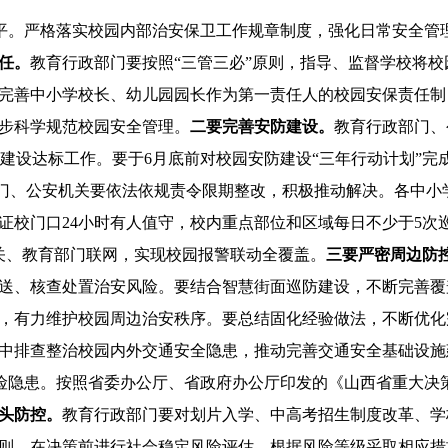
平。严格落实校园内部治安保卫工作规章制度，强化日常安全管
任。
教育行政部门要按照“三管三必”原则，指导、监督学校将
完善中小学校长、幼儿园园长作为第一责任人的校园安保责任制
步科学规范校园安全管理。
二要
完善安防建设。
教育行政部门、
开展安防建设达标工作。要于6月底前对校园安防建设“三年行动计划”
部门、公安机关要依法依规责令限期整改，积极推动解决。各中小
证校门口24小时有人值守，校内重点部位和区域每日不少于5次
关、教育部门联网，实现校园报警联动全覆盖。
三要严密周边防
送、核查处置治安风险。要结合智慧街面巡防建设，不断完善覆
，有力维护校园周边治安秩序。要总结固化经验做法，不断优化
中排查整治校园内外交通安全隐患，推动完善交通安全基础设施
险隐患。按照省委办公厅、省政府办公厅印发的《山西省重大决
头防控。
教育行政部门要对划片入学、中高考招生制度改革、学
则，在决策前进行社会稳定风险评估，根据风险等级采取相应措