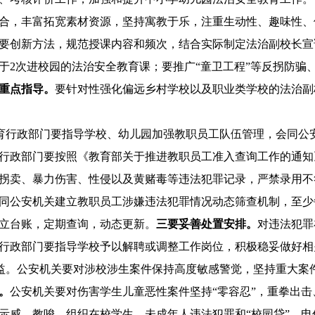
合，丰富拓宽素材资源，坚持寓教于乐，注重生动性、趣味性、
要创新方法，规范授课内容和频次，结合实际制定法治副校长宣
于
2
次进校园的法治安全教育课；要推广“童卫工程”等反拐防骗
重点指导。
要针对性强化偏远乡村学校以及职业类学校的法治副
育行政部门要指导学校、幼儿园加强教职员工队伍管理，会同公
行政部门要按照《教育部关于推进教职员工准入查询工作的通知》
拐卖、暴力伤害、性侵以及黄赌毒等违法犯罪记录，严禁录用不
同公安机关建立教职员工涉嫌违法犯罪情况动态筛查机制，至少
立台账，定期查询，动态更新。
三要妥善处置安排。
对违法犯罪
行政部门要指导学校予以解聘或调整工作岗位，积极稳妥做好相
益。公安机关要对涉校涉生案件保持高度敏感警觉，坚持重大案
。
公安机关要对伤害学生儿童恶性案件坚持“零容忍”，重拳出
示威，教唆、组织在校学生、未成年人违法犯罪和“校园贷”、电