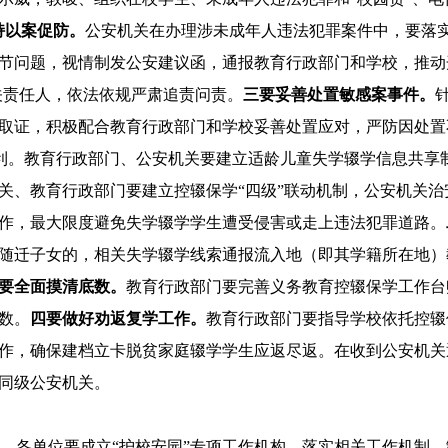
持以案促防。
公安机关在办理涉未成年人违法犯罪案件中，要落实
节问题，视情制发公安建议函，通报教育行政部门和学校，推动
关责任人，依法依规严肃追责问责。
三要妥善处置敏感案事件。
取证，积极配合教育行政部门和学校妥善处置应对，严防因处置
利。教育行政部门、公安机关要建立适龄儿童失学辍学信息共享
关、教育行政部门要建立控辍保学“四级”联动机制，公安机关
作，最大限度避免失学辍学学生遭受侵害或走上违法犯罪道路。
随迁子女的，相关失学辍学线索通报流入地（即其学籍所在地）
要全面摸清底数。
教育行政部门要完善义务教育控辍保学工作台
数。
四要做好劝返复学工作。
教育行政部门要指导学校依托控辍
作，确保建档立卡脱贫家庭辍学学生应返尽返。在收到公安机关
同级公安机关。
旬）。各单位要成立“护校安园”专项工作机构，落实相关工作机