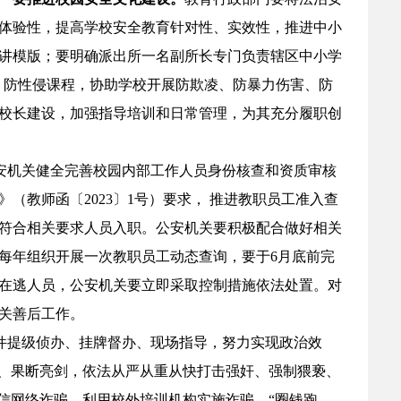
体验性，提高学校安全教育针对性、实效性，推进中小
讲模版；要明确派出所一名副所长专门负责辖区中小学
、防性侵课程，协助学校开展防欺凌、防暴力伤害、防
校长建设，加强指导培训和日常管理，为其充分履职创
安机关健全完善校园内部工作人员身份核查和资质审核
（教师函〔2023〕1号）要求， 推进教职员工准入查
符合相关要求人员入职。公安机关要积极配合做好相关
每年组织开展一次教职员工动态查询，要于6月底前完
在逃人员，公安机关要立即采取控制措施依法处置。对
关善后工作。
件提级侦办、挂牌督办、现场指导，努力实现政治效
击、果断亮剑，依法从严从重从快打击强奸、强制猥亵、
信网络诈骗，利用校外培训机构实施诈骗、“圈钱跑