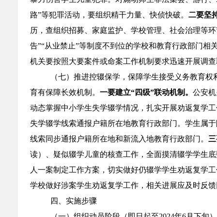
路”等犯罪活动，要组织精干力量、快侦快破。
二要坚
历，查组织招募、家庭监护、学校管理、社会治理等环
告”“从业禁止”等制度不到位的学校和教育行政部门相
机关要按照大要案件或命案工作机制要求迅速开展调查
（七）推进控辍保学，保障学生接受义务教育权
育有保障长效机制。
一要建立“四级”联动机制。
公安机
动态掌握中小学生失学辍学情况，扎实开展劝返复学工
失学辍学线索通报户籍所在地教育行政部门。学生属于
线索同步通报户籍所在地和新流入地教育行政部门。
三
读）、疑似辍学儿童的核查工作，全面摸清辍学学生底
人一案制定工作方案，切实做好仍辍学学生劝返复学工
学校做好涉案学生劝返复学工作，相关进展应及时反馈
四、实施步骤
（一）组织动员阶段（即日起至2024年6月下