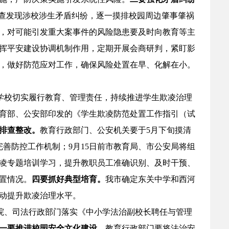
排查发现涉校涉生矛盾纠纷，逐一摸排校园周边肇事肇祸
，对可能引发重大案事件的风险隐患要及时向教育等主
挥平安建设协调机制作用，定期开展会商研判，紧盯影
，做好防范应对工作，确保风险处置在早、化解在小。
学校切实履行教育、管理责任，持续推进学生欺凌治理
育部、公安部印发的《学生欺凌防范处置工作指引（试
排查整改。
教育行政部门、公安机关要于
5
月下旬摸清
完善防控工作机制；
9
月
15
日前市教育局、市公安局将组
凌专题培训学习，提升教职员工准确识别、及时干预、
置情况。
四要抓好典型培育。
我市确定东关中学和西河
动提升欺凌治理水平。
院、司法行政部门落实《中小学法治副校长聘任与管理
一要推进校园安全文化建设。
教育行政部门要将法治安