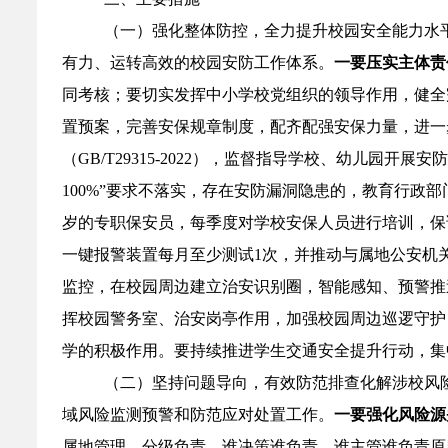
（一）强化整体防控，全力提升校园安全能力水
有力、运转高效的校园安防工作体系。
一要压实主体责
同考核；要切实发挥中小学校党组织的领导作用，健全
置预案，完善安保规章制度，配齐配强安保力量，进一
（GB/T29315-2022），监督指导学校、幼儿园
100%”要求不落实，存在安防漏洞隐患的，教育行政
岁的专职保安员，每季度对学校安保人员进行培训，保
一键报警装置每月至少测试1次，并推动与属地公安机
监控，在校园周边建立治安识别圈，智能感知、预警推
挥校园警务室、治安岗亭作用，加强校园周边巡逻守护
学的积极作用。要持续推进学生交通安全提升行动，集
（二）坚持问题导向，有效防范排查化解涉校风
域风险监测预警和防范应对处置工作。
一要强化风险源
属地管理、分级负责，谁决策谁负责、谁主管谁负责原