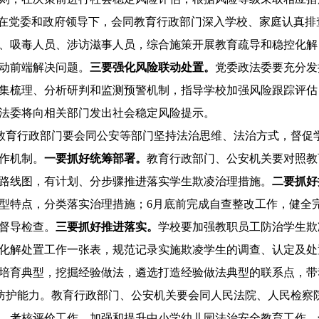
，在党委和政府领导下，会同教育行政部门深入学校、家庭认真
、吸毒人员、涉访滋事人员，综合施策开展教育疏导和稳控化解
动前端解决问题。
三要强化风险联动处置。
党委政法委要充分发
集梳理、分析研判和监测预警机制，指导学校加强风险跟踪评估
法委将向相关部门发出社会稳定风险提示。
教育行政部门要会同公安等部门坚持法治思维、法治方式，督促
作机制
。
一要抓好统筹部署。
教育行政部门、公安机关要对照教
路线图，有计划、分步骤推进落实学生欺凌治理措施。
二要抓好
型特点，分类落实治理措施；
6
月底前完成自查整改工作，健全
督导检查。
三要抓好推进落实。
学校要加强教职员工防治学生欺
化解处置工作一张表，规范记录实施欺凌学生的调查、认定及处
培育典型，挖掘经验做法，遴选打造经验做法典型的联系点，带
防护能力。
教育行政部门、公安机关要会同人民法院、人民检察
、考核评价工作，加强和提升中小学幼儿园法治安全教育工作。