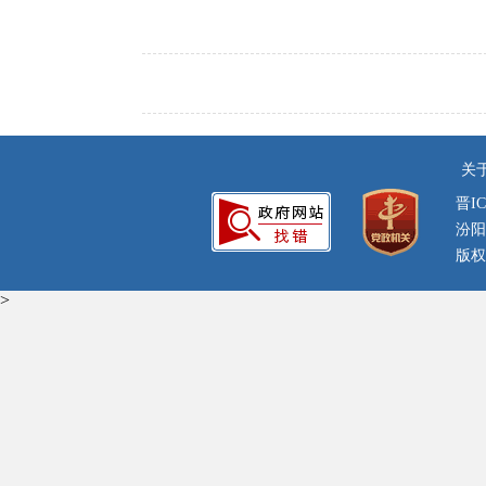
关
晋IC
汾阳
版权
>