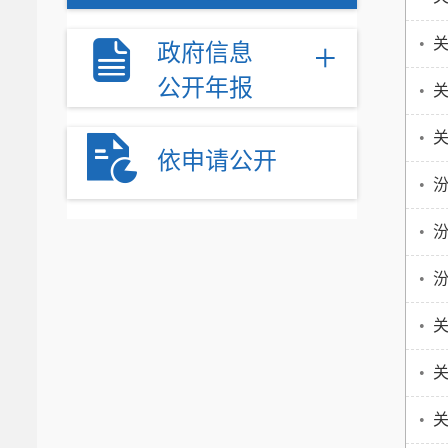
+
•
关
政府信息
公开年报
•
•
关
依申请公开
•
汾
•
•
•
关
•
关
•
关