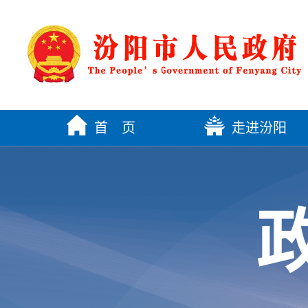
首 页
走进汾阳