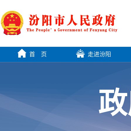
首 页
走进汾阳
政