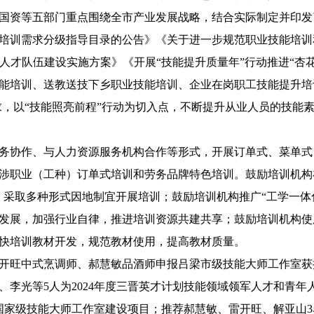
资等五部门重点围绕全市产业发展战略，结合实际制定并印发了《
培训需求分级指导目录的公告》《关于进一步规范职业技能培训
阳”人才队伍建设实施方案》《开展“技能提升质量年”行动推进“
能培训、送教送技下乡职业技能培训、企业在岗职工技能提升培
求，以“技能照亮前程”行动为切入点，不断提升从业人员的技能
务协作、与人力资源服务机构合作等形式，开展订单式、菜单式
涉职业（工种）订单式培训和劳务品牌特色培训。鼓励培训机构
采取多种形式因地制宜开展培训；鼓励培训机构推广“工学一体化”
发展，加强行业自律，推进培训资源共建共享；鼓励培训机构使
快培训教材开发，规范教材使用，提高教材质量。
荐雷开旺中式烹调师、郝慧敏品酒师申报吕梁市级技能大师工作室
李光等5人为2024年度三晋英才计划技能领域领军人才和青年人
报国家级技能大师工作室建设项目；推荐郝慧敏、雷开旺、解亚山