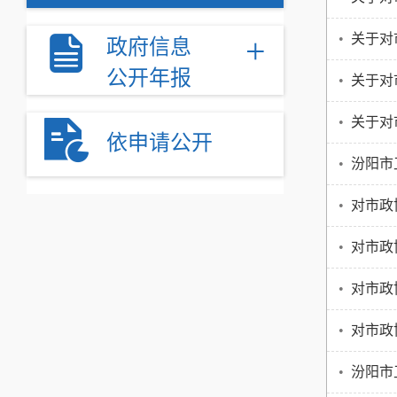
+
•
关于对
政府信息
公开年报
•
关于对
•
关于对
依申请公开
•
汾阳市
•
对市政
•
对市政
•
对市政
•
对市政
•
汾阳市