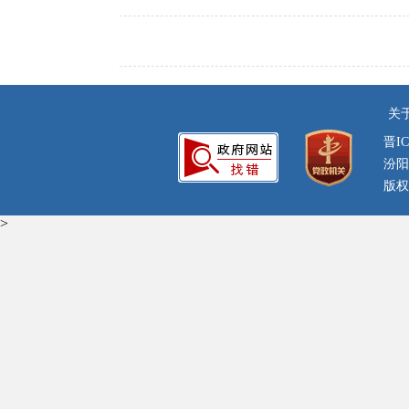
关
晋IC
汾阳
版权
>