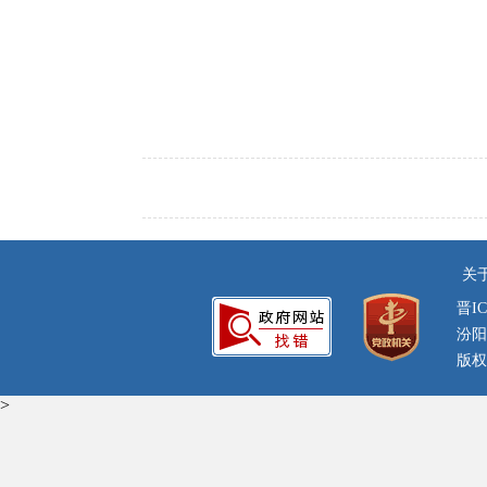
关
晋IC
汾阳
版权
>