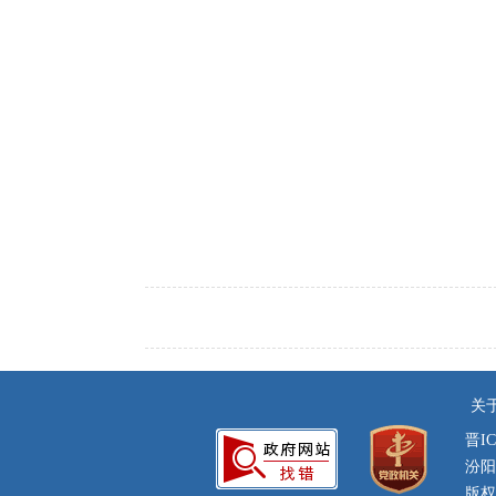
关
晋IC
汾阳
版权