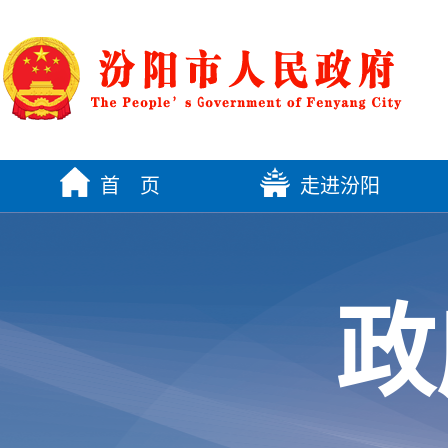
首 页
走进汾阳
政