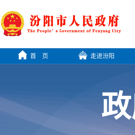
首 页
走进汾阳
政